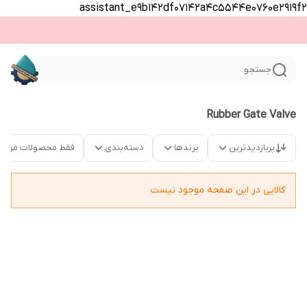
assistant_e9b142df07142a4c5544e0760e2919f2
جستجو
Rubber Gate Valve
پربازدیدترین
برندها
دسته‌بندی
فقط محصولات موجو
کالایی در این صفحه موجود نیست