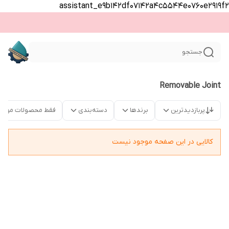
assistant_e9b142df07142a4c5544e0760e2919f2
جستجو
Removable Joint
پربازدیدترین
برندها
دسته‌بندی
فقط محصولات موجو
کالایی در این صفحه موجود نیست