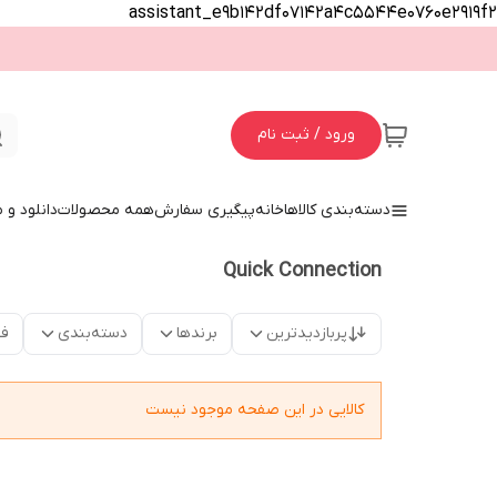
assistant_e9b142df07142a4c5544e0760e2919f2
ورود / ثبت نام
دسته‌بندی کالاها
خانه
پیگیری سفارش
همه محصولات
دانلود و
Quick Connection
پربازدیدترین
برندها
دسته‌بندی
فق
کالایی در این صفحه موجود نیست