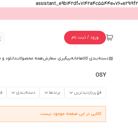
assistant_e9b142df07142a4c5544e0760e2919f2
ورود / ثبت نام
دسته‌بندی کالاها
خانه
پیگیری سفارش
همه محصولات
دانلود و
OSY
پربازدیدترین
برندها
دسته‌بندی
فق
کالایی در این صفحه موجود نیست