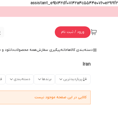
assistant_e9b142df07142a4c5544e0760e2919f2
ورود / ثبت نام
دسته‌بندی کالاها
خانه
پیگیری سفارش
همه محصولات
دانلود و
Iran
پربازدیدترین
برندها
دسته‌بندی
فق
کالایی در این صفحه موجود نیست