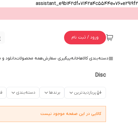
assistant_e9b142df07142a4c5544e0760e2919f2
ورود / ثبت نام
دسته‌بندی کالاها
خانه
پیگیری سفارش
همه محصولات
دانلود و
Disc
پربازدیدترین
برندها
دسته‌بندی
فق
کالایی در این صفحه موجود نیست