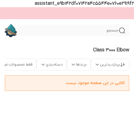
assistant_e9b142df07142a4c5544e0760e2919f2
جستجو
Class 3000 Elbow
پربازدیدترین
برندها
دسته‌بندی
فقط محصولات موجو
کالایی در این صفحه موجود نیست