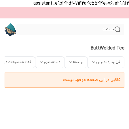
assistant_e9b142df07142a4c5544e0760e2919f2
جستجو
ButtWelded Tee
پربازدیدترین
برندها
دسته‌بندی
فقط محصولات موجو
کالایی در این صفحه موجود نیست