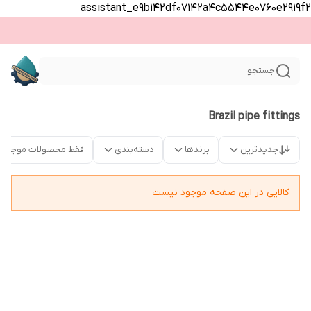
assistant_e9b142df07142a4c5544e0760e2919f2
جستجو
Brazil pipe fittings
جدیدترین
برندها
دسته‌بندی
فقط محصولات موجود
کالایی در این صفحه موجود نیست