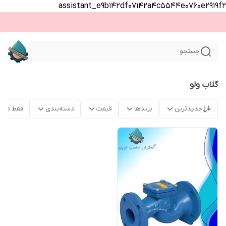
assistant_e9b142df07142a4c5544e0760e2919f2
جستجو
گلاب ولو
جدیدترین
برندها
قیمت
دسته‌بندی
فقط محص