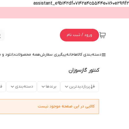
assistant_e9b142df07142a4c5544e0760e2919f2
ورود / ثبت نام
دسته‌بندی کالاها
خانه
پیگیری سفارش
همه محصولات
دانلود و
کنتور گازسوزان
پربازدیدترین
برندها
دسته‌بندی
فق
کالایی در این صفحه موجود نیست