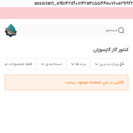
assistant_e9b142df07142a4c5544e0760e2919f2
جستجو
کنتور گاز گازسوزان
پربازدیدترین
برندها
دسته‌بندی
فقط محصولات موجو
کالایی در این صفحه موجود نیست