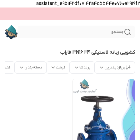
assistant_e9b142df07142a4c5544e0760e2919f2
جستجو
کشویی زبانه لاستیکی PN16 F4 فاراب
پربازدیدترین
برندها
قیمت
دسته‌بندی
فقط م