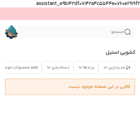
assistant_e9b142df07142a4c5544e0760e2919f2
جستجو
کشویی استیل
جدیدترین
برندها
دسته‌بندی
فقط محصولات موجود
کالایی در این صفحه موجود نیست