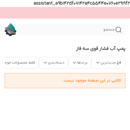
assistant_e9b142df07142a4c5544e0760e2919f2
جستجو
پمپ آب فشار قوی سه فاز
جدیدترین
برندها
دسته‌بندی
فقط محصولات موجود
کالایی در این صفحه موجود نیست