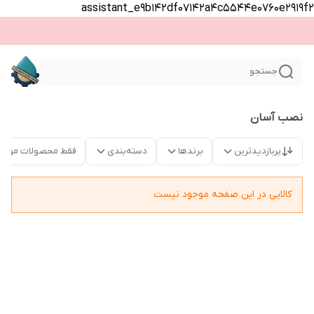
assistant_e9b142df07142a4c5544e0760e2919f2
جستجو
نصب آسان
پربازدیدترین
برندها
دسته‌بندی
فقط محصولات موجو
کالایی در این صفحه موجود نیست