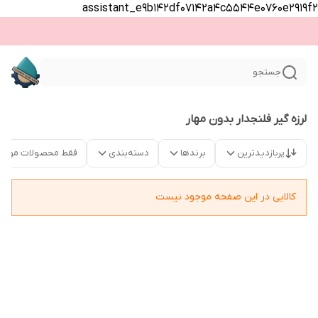
assistant_e9b142df07142a4c5544e0760e2919f2
جستجو
لرزه گیر فلنجدار بدون مهار
پربازدیدترین
برندها
دسته‌بندی
فقط محصولات موجو
کالایی در این صفحه موجود نیست