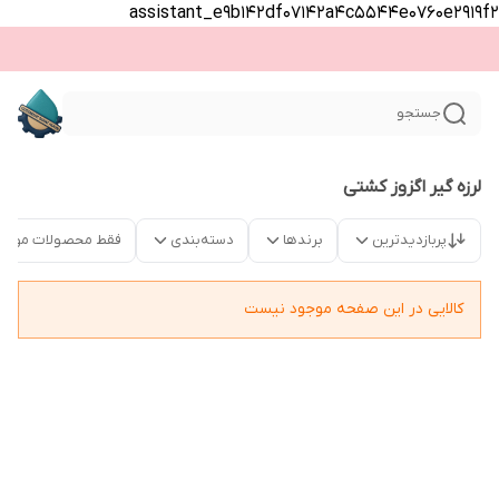
assistant_e9b142df07142a4c5544e0760e2919f2
جستجو
لرزه گیر اگزوز کشتی
پربازدیدترین
برندها
دسته‌بندی
فقط محصولات موجو
کالایی در این صفحه موجود نیست