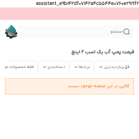
assistant_e9b142df07142a4c5544e0760e2919f2
جستجو
قیمت پمپ آب یک اسب 2 اینچ
پربازدیدترین
برندها
دسته‌بندی
فقط محصولات موجو
کالایی در این صفحه موجود نیست