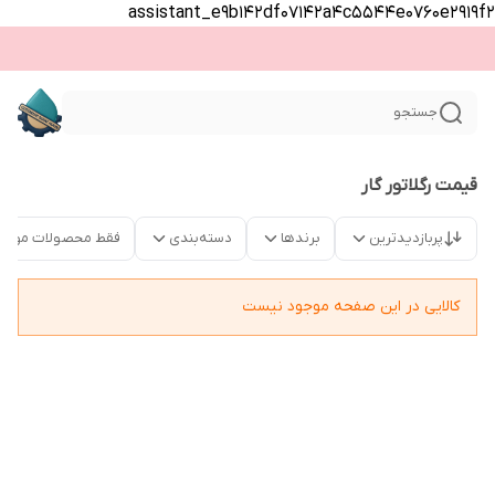
assistant_e9b142df07142a4c5544e0760e2919f2
جستجو
قیمت رگلاتور گار
پربازدیدترین
برندها
دسته‌بندی
فقط محصولات موجو
کالایی در این صفحه موجود نیست