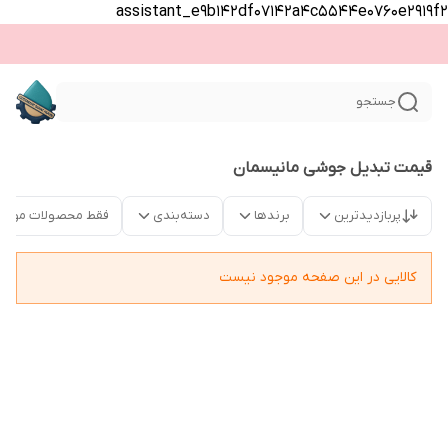
assistant_e9b142df07142a4c5544e0760e2919f2
جستجو
قیمت تبدیل جوشی مانیسمان
پربازدیدترین
برندها
دسته‌بندی
فقط محصولات موجو
کالایی در این صفحه موجود نیست