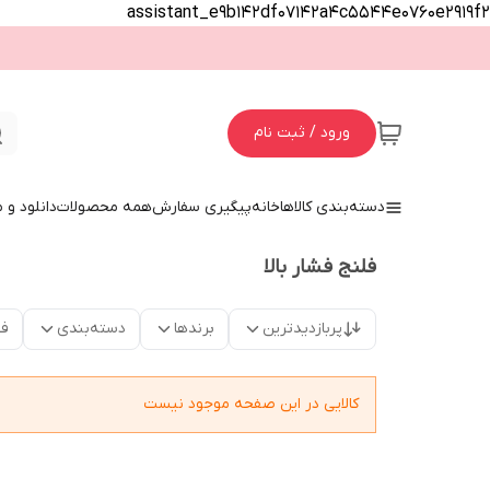
assistant_e9b142df07142a4c5544e0760e2919f2
ورود / ثبت نام
دسته‌بندی کالاها
خانه
پیگیری سفارش
همه محصولات
دانلود و
فلنج فشار بالا
پربازدیدترین
برندها
دسته‌بندی
فق
کالایی در این صفحه موجود نیست