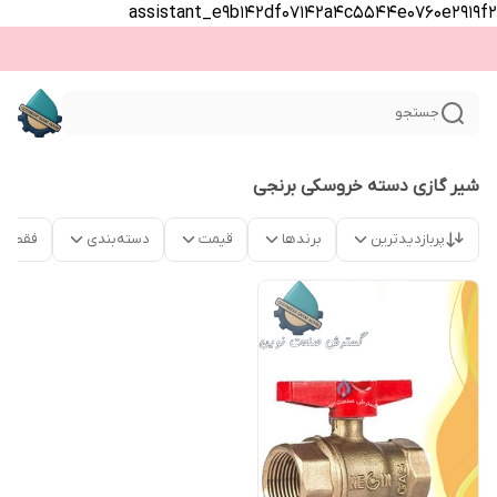
assistant_e9b142df07142a4c5544e0760e2919f2
جستجو
شیر گازی دسته خروسکی برنجی
پربازدیدترین
برندها
قیمت
دسته‌بندی
فقط م