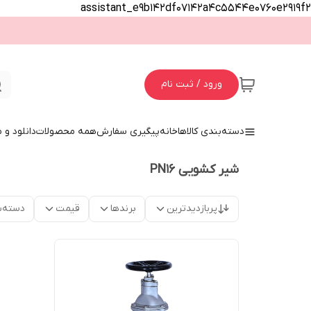
assistant_e9b142df07142a4c5544e0760e2919f2
ورود / ثبت نام
دسته‌بندی کالاها
خانه
پیگیری سفارش
همه محصولات
دانلود و
شیر کشویی PN16
پربازدیدترین
برندها
قیمت
دسته‌ب