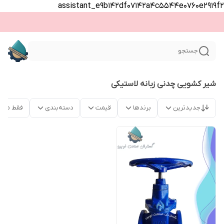
assistant_e9b142df07142a4c5544e0760e2919f2
جستجو
شیر کشویی چدنی زبانه لاستیکی
جدیدترین
برندها
قیمت
دسته‌بندی
فقط محص