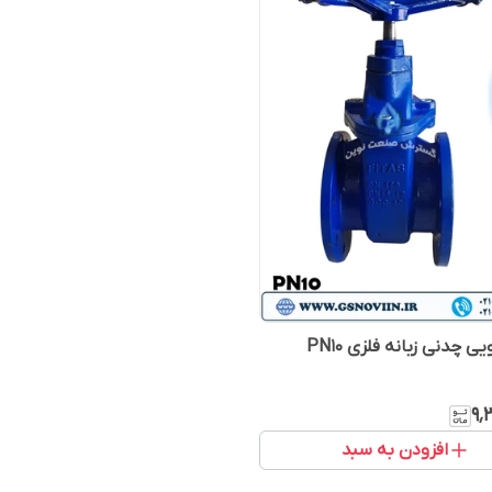
 چدنی زبانه فلزی PN10
۹٬
افزودن به سبد