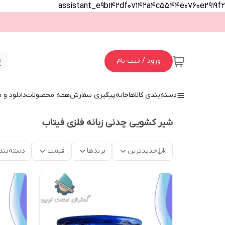
assistant_e9b142df07142a4c5544e0760e2919f2
ورود / ثبت نام
دسته‌بندی کالاها
خانه
پیگیری سفارش
همه محصولات
دانلود و
شیر کشویی چدنی زبانه فلزی فیتاب
جدیدترین
برندها
قیمت
دسته‌بند