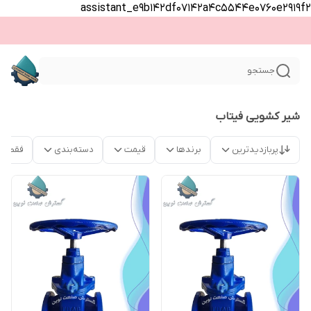
assistant_e9b142df07142a4c5544e0760e2919f2
جستجو
شیر کشویی فیتاب
پربازدیدترین
برندها
قیمت
دسته‌بندی
فقط م