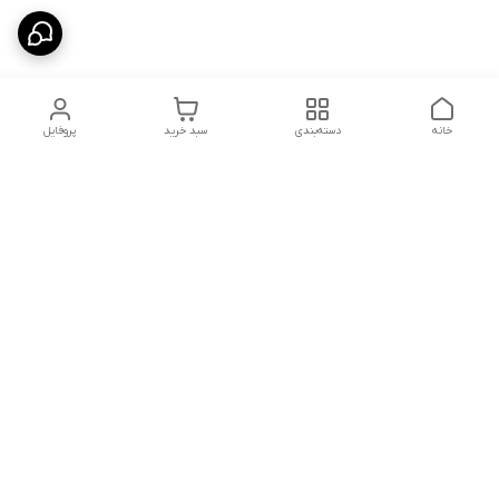
خانه
دسته‌بندی
سبد خرید
پروفایل
دسترسی سریع
درباره ما
پروژه ها
سیاست حریم خصوصی
تماس با ما
دانلود و مشاهده کاتالوگ
شکایات