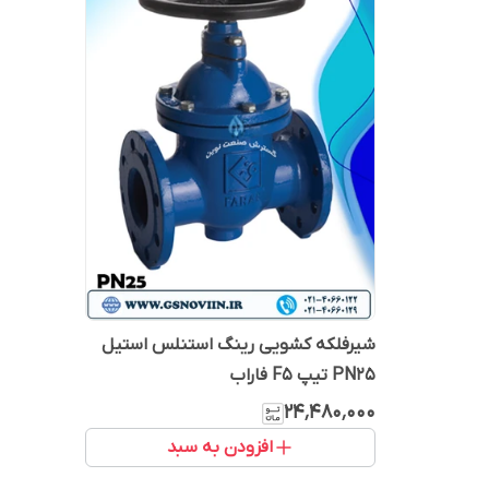
شیرفلکه کشویی رینگ استنلس استیل
PN25 تیپ F5 فاراب
۲۴٬۴۸۰٬۰۰۰
افزودن به سبد