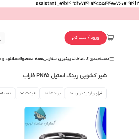
assistant_e9b142df07142a4c5544e0760e2919f2
ورود / ثبت نام
دسته‌بندی کالاها
خانه
پیگیری سفارش
همه محصولات
دانلود و
شیر کشویی رینگ استیل PN25 فاراب
پربازدیدترین
برندها
قیمت
دسته‌ب