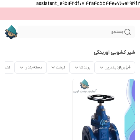
assistant_e9b142df07142a4c5544e0760e2919f2
جستجو
شیر کشویی اورینگی
پربازدیدترین
برندها
قیمت
دسته‌بندی
فقط م