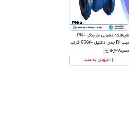
شیرفلکه کشویی اورینگی PN10
تیپ F4 چدن داکتیل GGG40 فاراب
۱۶٬۳۷۰٬۰۰۰
افزودن به سبد