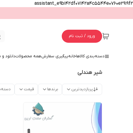
assistant_e9b142df07142a4c5544e0760e2919f2
ورود / ثبت نام
دسته‌بندی کالاها
خانه
پیگیری سفارش
همه محصولات
دانلود و
شیر هندلی
پربازدیدترین
برندها
قیمت
دسته‌ب