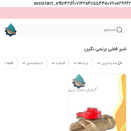
assistant_e9b142df07142a4c5544e0760e2919f2
جستجو
شیر قفلی برنجی نگین
جدیدترین
برندها
قیمت
دسته‌بندی
فقط محص