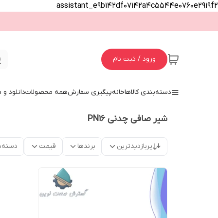
assistant_e9b142df07142a4c5544e0760e2919f2
ورود / ثبت نام
دسته‌بندی کالاها
خانه
پیگیری سفارش
همه محصولات
دانلود و
شیر صافی چدنی PN16
پربازدیدترین
برندها
قیمت
دسته‌ب