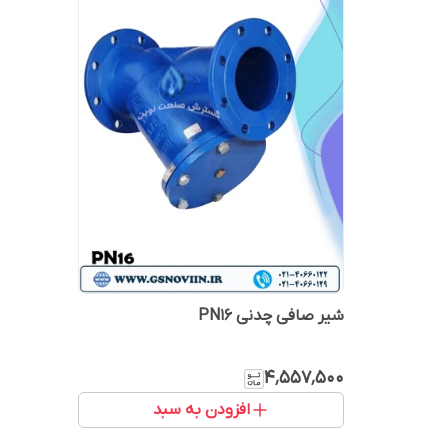
شیر صافی چدنی PN16
۴٬۵۵۷٬۵۰۰
افزودن به سبد