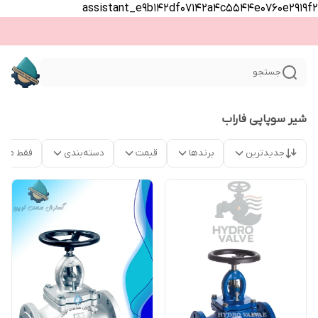
assistant_e9b142df07142a4c5544e0760e2919f2
جستجو
شیر سوپاپی فاراب
جدیدترین
برندها
قیمت
دسته‌بندی
فقط محص