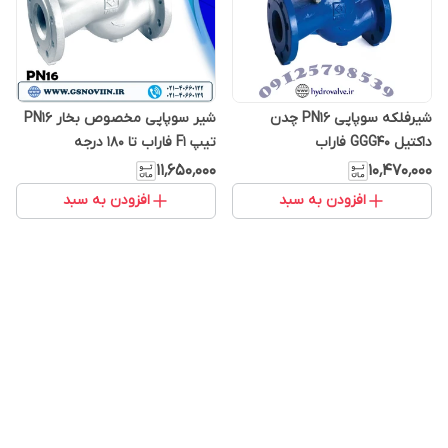
شیرفلکه سوپاپی PN16 چدن
شیر سوپاپی مخصوص بخار PN16
داکتیل GGG40 فاراب
تیپ F1 فاراب تا 180 درجه
سانتی‌گراد
۱۱٬۶۵۰٬۰۰۰
۱۰٬۴۷۰٬۰۰۰
افزودن به سبد
افزودن به سبد