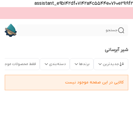
assistant_e9b142df07142a4c5544e0760e2919f2
جستجو
شیر آبرسانی
جدیدترین
برندها
دسته‌بندی
فقط محصولات موجود
کالایی در این صفحه موجود نیست