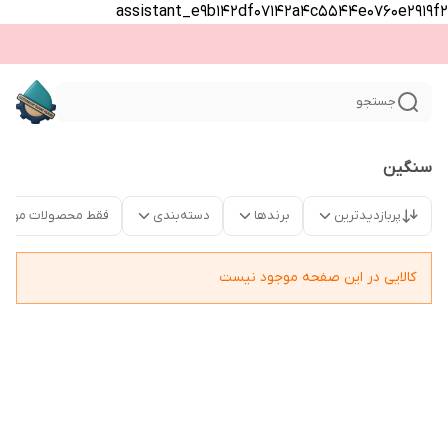
assistant_e9b142df07142a4c5544e0760e2919f2
جستجو
سنگین
پربازدیدترین
برندها
دسته‌بندی
فقط محصولات موجو
کالایی در این صفحه موجود نیست