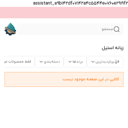
assistant_e9b142df07142a4c5544e0760e2919f2
جستجو
زبانه استیل
پربازدیدترین
برندها
دسته‌بندی
فقط محصولات موجو
کالایی در این صفحه موجود نیست