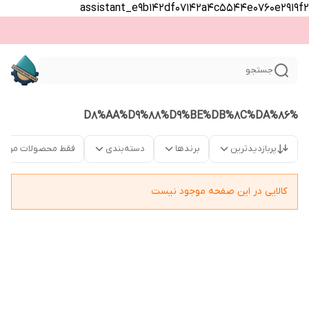
assistant_e9b142df07142a4c5544e0760e2919f2
جستجو
%D8%AA%D9%88%D9%BE%DB%8C%DA%86
پربازدیدترین
برندها
دسته‌بندی
فقط محصولات موجو
کالایی در این صفحه موجود نیست