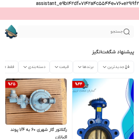
assistant_e9b142df07142a4c5544e0760e2919f2
جستجو
پیشنهاد شگفت‌انگیز
جدیدترین
برندها
قیمت
دسته‌بندی
فقط محص
%
25
%
44
رگلاتور گاز شهری 60 به 1/4 پوند
اکباتان