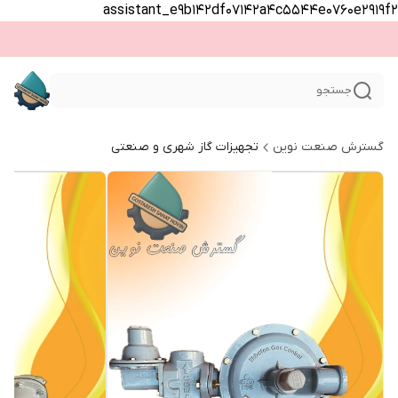
assistant_e9b142df07142a4c5544e0760e2919f2
جستجو
گسترش صنعت نوین
تجهیزات گاز شهری و صنعتی