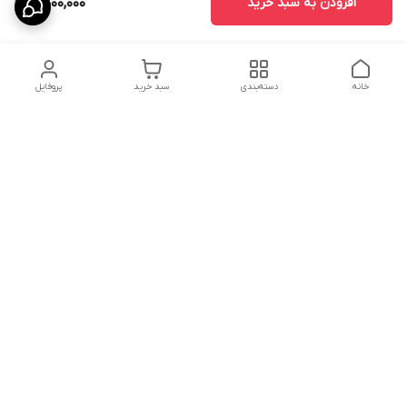
افزودن به سبد خرید
5,000,000
خانه
دسته‌بندی
سبد خرید
پروفایل
دسترسی سریع
درباره ما
پروژه ها
سیاست حریم خصوصی
تماس با ما
دانلود و مشاهده کاتالوگ
شکایات
محصولات گسترش صنعت