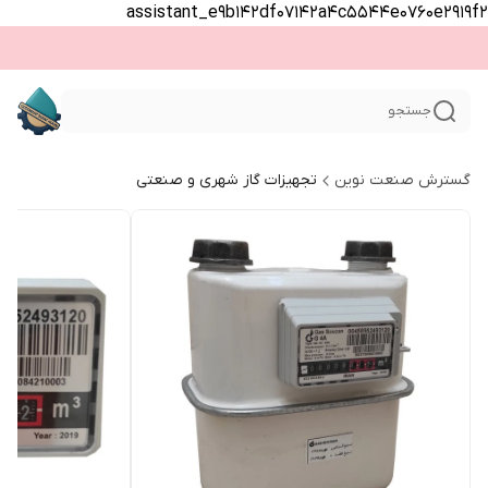
assistant_e9b142df07142a4c5544e0760e2919f2
جستجو
گسترش صنعت نوین
تجهیزات گاز شهری و صنعتی