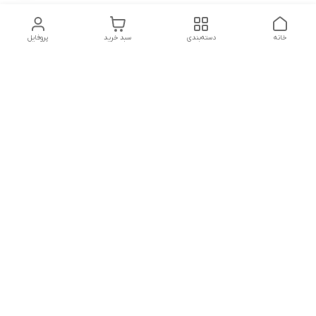
خانه
دسته‌بندی
سبد خرید
پروفایل
دسترسی سریع
درباره ما
پروژه ها
سیاست حریم خصوصی
تماس با ما
دانلود و مشاهده کاتالوگ
شکایات
محصولات گسترش صنعت
نوین
قوانین و مقررات