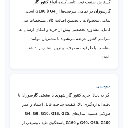
گسترش صنعت نوین تأمین‌کننده انواع
کنتور گاز
گازسوزان
در تمامی ظرفیت‌ها از
G4 تا G160
است.
تمامی محصولات با تضمین اصالت کالا، مشخصات فنی
کامل، مشاوره تخصصی پیش از خرید و امکان ارسال به
سراسر کشور عرضه می‌شوند تا مشتریان بتوانند
متناسب با ظرفیت مصرف، بهترین انتخاب را داشته
باشند.
جمع‌بندی
اگر به دنبال خرید
کنتور گاز شهری یا صنعتی گازسوزان
با
دقت اندازه‌گیری بالا، کیفیت ساخت قابل اعتماد و عمر
طولانی هستید، مدل‌های
G4، G6، G10، G16، G25،
G40، G65، G100 و G160
پاسخگوی طیف وسیعی از