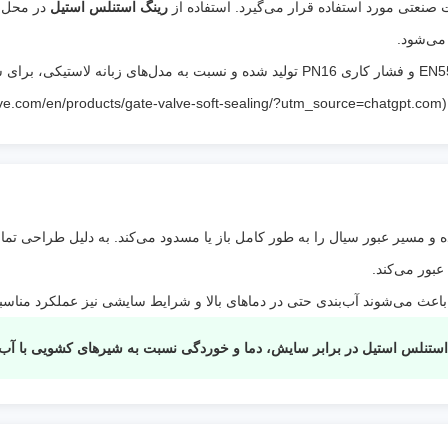
کاری
:
سیال و شرایط کاری)
 صنعتی مورد استفاده قرار می‌گیرد. استفاده از
رینگ استنلس استیل
در محل آ
سیالات قابل
آب، آب داغ، بخار کم‌فشار، روغن، هوای
می‌شود.
استفاده
:
فشرده و سایر سیالات غیرخورنده
مطابق استاندارد EN558 و فشار کاری PN16 تولید شده و نسبت به مدل‌های زبان
ویژگی
رینگ استنلس استیل مقاوم در برابر سایش،
))
خاص
:
آب‌بندی فلزی مطمئن و مناسب برای خطوط ص
و تأسیسات.
عبور می‌کند.
اعث می‌شوند آب‌بندی حتی در دماهای بالا و شرایط سایشی نیز عملکرد مناسبی
ستنلس استیل در برابر سایش، دما و خوردگی نسبت به شیرهای کشویی با آب‌