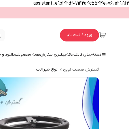
assistant_e9b142df07142a4c5544e0760e2919f2
ورود / ثبت نام
دسته‌بندی کالاها
خانه
پیگیری سفارش
همه محصولات
دانلود و
گسترش صنعت نوین
انواع شیرآلات