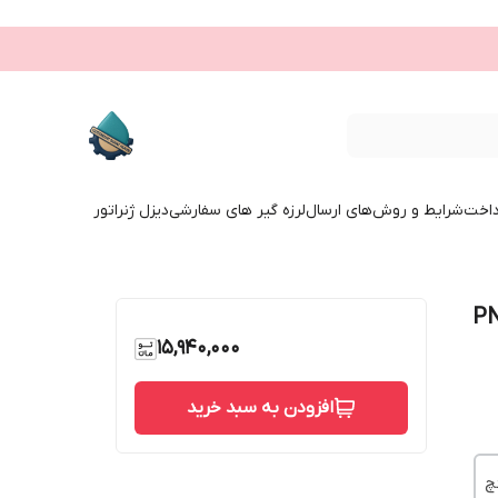
داخت
شرایط و روش‌های ارسال
لرزه گیر های سفارشی
دیزل ژنراتور
گ استنلس استیل PN16
15,940,000
افزودن به سبد خرید