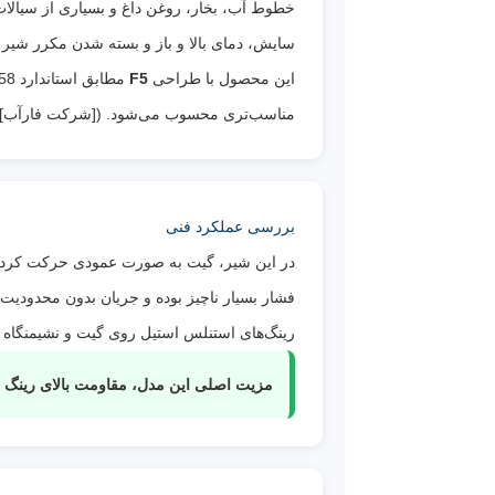
خطوط آب، بخار، روغن داغ و بسیاری از سیالات
سایش، دمای بالا و باز و بسته شدن مکرر شیر 
این محصول با طراحی
F5
مناسب‌تری محسوب می‌شود. ([شرکت فارآب](https://www.farabvalve.com/en/products/gate-valve-soft-sealing/?utm_source=chatgpt.com
بررسی عملکرد فنی
فشار بسیار ناچیز بوده و جریان بدون محدودیت 
رینگ‌های استنلس استیل روی گیت و نشیمنگاه ب
مزیت اصلی این مدل، مقاومت بالای رینگ ا