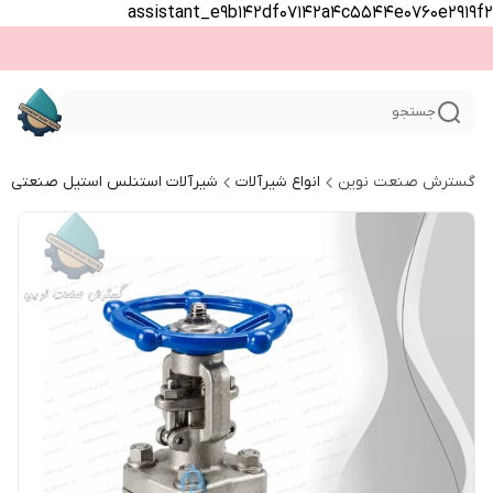
assistant_e9b142df07142a4c5544e0760e2919f2
جستجو
گسترش صنعت نوین
انواع شیرآلات
شیرآلات استنلس استیل صنعتی