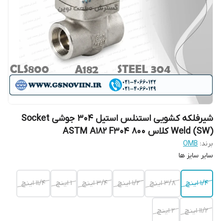
شیرفلکه کشویی استنلس استیل 304 جوشی Socket
Weld (SW) کلاس 800 ASTM A182 F304
برند:
OMB
سایر سایز ها
۱/۴ اینچ
۳/۸ اینچ
۱/۲ اینچ
۳/۴ اینچ
۱ اینچ
۱۱/۴ اینچ
۱۱/۲ اینچ
۲ اینچ