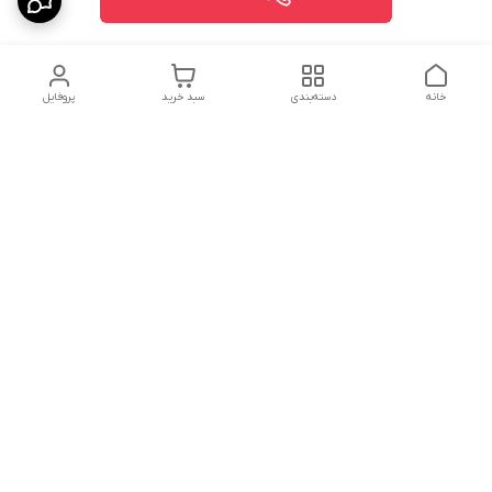
خانه
دسته‌بندی
سبد خرید
پروفایل
دسترسی سریع
درباره ما
پروژه ها
سیاست حریم خصوصی
تماس با ما
دانلود و مشاهده کاتالوگ
شکایات
محصولات گسترش
صنعت نوین
قوانین و مقررات