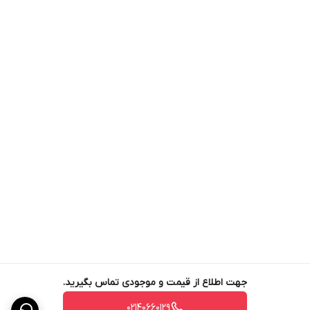
جهت اطلاع از قیمت و موجودی تماس بگیرید.
02140660129