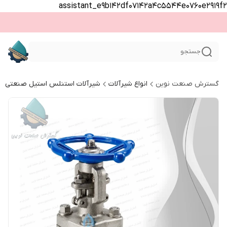
assistant_e9b142df07142a4c5544e0760e2919f2
جستجو
گسترش صنعت نوین
انواع شیرآلات
شیرآلات استنلس استیل صنعتی