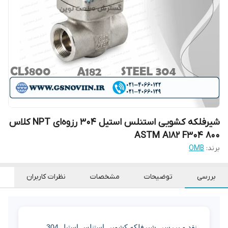
شیرفلکه کشویی استنلس استیل 304 رزوه‌ای NPT کلاس
800 ASTM A182 F304
برند:
OMB
بررسی
توضیحات
مشخصات
نظرات کاربران
نقد و بررسی شیرفلکه کشویی استنلس استیل 304