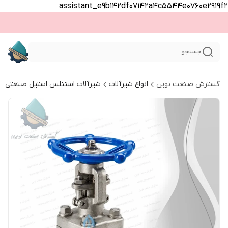
assistant_e9b142df07142a4c5544e0760e2919f2
جستجو
گسترش صنعت نوین
انواع شیرآلات
شیرآلات استنلس استیل صنعتی