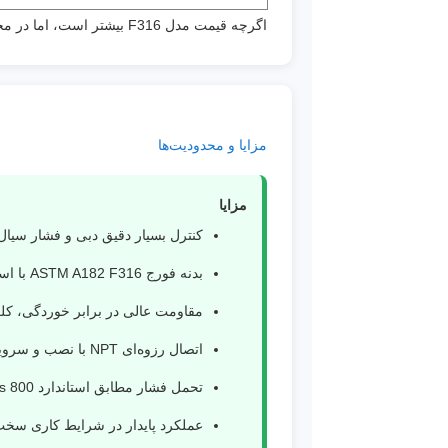
اگرچه قیمت مدل F316 بیشتر است، اما در محیط‌های خورنده هزینه اولیه بالاتر، با کاهش تعمیرات و افزایش عمر تجهیز جبران می‌شود.
مزایا و محدودیت‌ها
مزایا
کنترل بسیار دقیق دبی و فشار سیال
بدنه فورج ASTM A182 F316 با استحکام بالا.
مقاومت عالی در برابر خوردگی، کلری
اتصال رزوه‌ای NPT با نصب و سرویس آسان.
تحمل فشار مطابق استاندارد Class 800.
عملکرد پایدار در شرایط کاری سخت