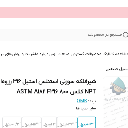
جستجو در محصولات
 مشاهده کاتالوگ محصولات گسترش صنعت نوین
درباره ما
شرایط و روش‌های پر
ستیل صنعتی
شیرفلکه سوزنی استنلس استیل 316
NPT کلاس 800 ASTM A182 F316
برند:
OMB
سایر سایز ها
۱/۲ اینچ
۳/۴ اینچ
۱ اینچ
۱۱/۴ اینچ
۱۱/۲ اینچ