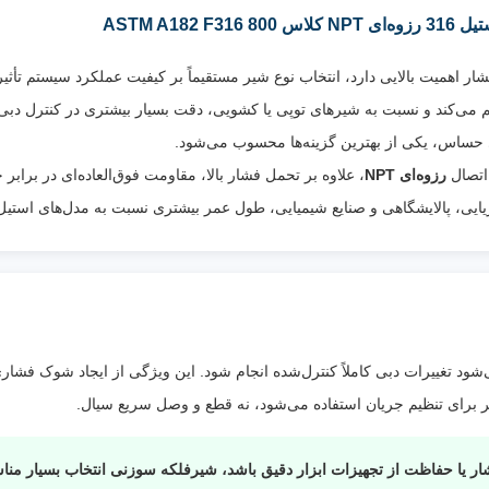
جهت جریان
:
یکطرفه (مطابق فلش روی بدنه)
ASTM A18
دمای کاری
:
حدود 29- تا 425+ درجه سانتی‌گراد
سیالات
آب، آب دریا، بخار، هوا، روغن، گاز، محلول‌
شار اهمیت بالایی دارد، انتخاب نوع شیر مستقیماً بر کیفیت عملکرد سیستم تأ
قابل
حاوی کلرید، اسیدهای رقیق، مواد شیمیایی
می‌کند و نسبت به شیرهای توپی یا کشویی، دقت بسیار بیشتری در کنترل دبی دا
استفاده
:
سیالات خورنده
ی حساس، یکی از بهترین گزینه‌ها محسوب می‌شود.
ویژگی
اتصال
رزوه‌ای NPT
، علاوه بر تحمل فشار بالا، مقاومت فوق‌العاده‌ای در برابر
خاص
:
نصب آسان، مقاومت بسیار بالا در برابر خوردگی،
پالایشگاهی و صنایع شیمیایی، طول عمر بیشتری نسبت به مدل‌های استیل 304 داشته باشد
کنترل دقیق جریان و مناسب برای خطوط فشار با
محیط‌های خورنده
 تغییرات دبی کاملاً کنترل‌شده انجام شود. این ویژگی از ایجاد شوک فشاری
تر برای تنظیم جریان استفاده می‌شود، نه قطع و وصل سریع سیال.
ار یا حفاظت از تجهیزات ابزار دقیق باشد، شیرفلکه سوزنی انتخاب بسیار من