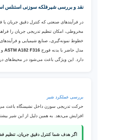
نقد و بررسی شیرفلکه سوزنی استنلس استیل 316 رزوه‌ای NPT کلاس 800 2 F316
در فرآیندهای صنعتی که کنترل دقیق جریان یا ف
مخروطی، امکان تنظیم تدریجی جریان را فراهم 
خطوط نمونه‌گیری، صنایع شیمیایی و فرآیندها
مدل حاضر با بدنه فورج
ASTM A182 F316
و 
دارد. این ویژگی باعث می‌شود در محیط‌های دریایی، 
بررسی عملکرد شیر
حرکت تدریجی سوزن داخل نشیمنگاه باعث می‌شود
افزایش می‌دهد. به همین دلیل از این شیر بیش
اگر هدف شما کنترل دقیق جریان، تنظیم فش