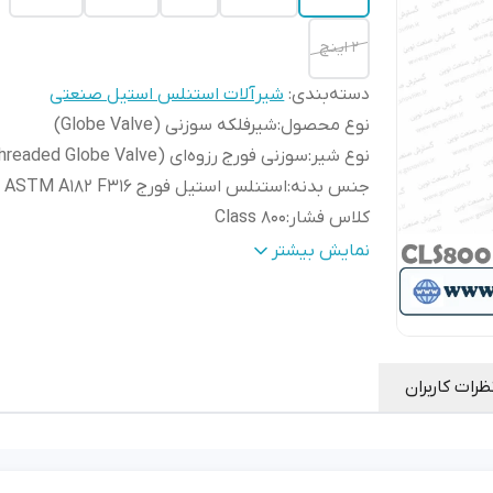
۲ اینچ
دسته‌بندی
:
شیرآلات استنلس استیل صنعتی
نوع محصول
:
شیرفلکه سوزنی (Globe Valve)
نوع شیر
:
سوزنی فورج رزوه‌ای (Threaded Globe Valve)
جنس بدنه
:
استنلس استیل فورج ASTM A182 F316
کلاس فشار
:
Class 800
نوع اتصال
:
رزوه‌ای NPT (Threaded)
نمایش بیشتر
نوع عملکرد
:
دستی (Handwheel)
نوع مکانیزم
:
دیسک سوزنی (Globe Type)
جنس دیسک (Disc)
:
استنلس استیل ASTM A182 F316
جنس استم (Stem)
:
استنلس استیل ASTM A182 F316
ظرات کاربران
جنس نشیمنگاه
استنلس استیل 316 / Hard
Faced
:
(Seat)
نوع آب‌بندی
:
فلز به فلز (Metal Seated)