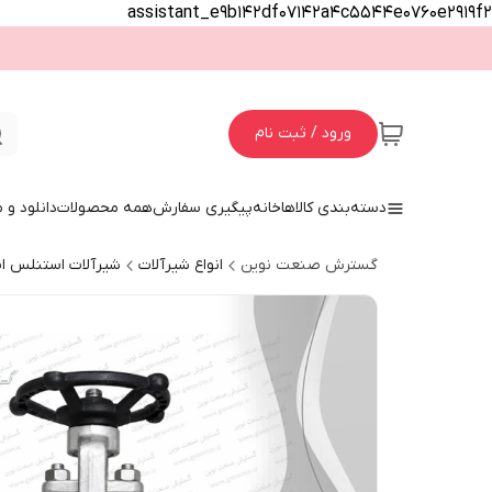
assistant_e9b142df07142a4c5544e0760e2919f2
ورود / ثبت نام
دسته‌بندی کالاها
خانه
پیگیری سفارش
همه محصولات
دانلود و
گسترش صنعت نوین
انواع شیرآلات
شیرآلات استنلس ا