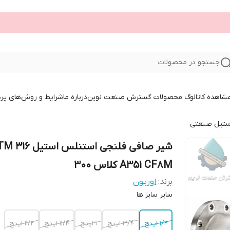
جستجو در محصولات
 مشاهده کاتالوگ محصولات گسترش صنعت نوین
درباره ما
شرایط و روش‌های پر
ستیل صنعتی
شیر صافی فلنجی اس
A351 CF8M کلاس 300
برند:
اوریون
سایر سایز ها
۱/۲ اینچ
۳/۴ اینچ
۱ اینچ
۱۱/۴ اینچ
۱۱/۲ اینچ