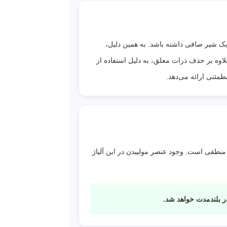
 به نوع
 یک شیر صافی داشته باشد. به همین دلیل،
د
ه بر حذف ذرات معلق، به دلیل استفاده از
ر
حافظت
شور، یون کلرید، مواد شیمیایی خورنده یا محل نصب در مناطق ساحلی باشد، استفاده از استیل 316 کاملاً منطقی است. وجود عنصر مولیبدن در این آلیاژ