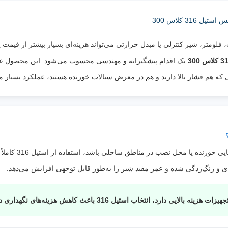
جهت جریان
:
یکطرفه (مطابق فلش روی بدنه)
دمای
حدود -20 تا +200 درجه سانتی‌گراد (بسته
3 کلاس 300
کاری
:
گسکت)
سیالات
آب، آب دریا، بخار سبک، هوا، روغن، گاز،
فلومتر، شیر کنترلی یا مبدل حرارتی می‌تواند هزینه‌ای بسیار بیشتر از قیمت
قابل
محلول‌های حاوی کلرید، اسیدهای رقیق، موا
یک اقدام پیشگیرانه و مهندسی محسوب می‌شود. این محصول علاو
استفاده
:
شیمیایی و سیالات خورنده
ویژگی
مقاومت بسیار بالا در برابر خوردگی، مناسب
خاص
:
محیط‌های دریایی و شیمیایی، تحمل فشار بالات
نسبت به کلاس 150، توری قابل تعویض و م
مؤثر از تجهیزات
اگر سیال حاوی آب 
 و زنگ‌زدگی شده و عمر مفید شیر را به‌طور قابل توجهی افزایش می‌دهد.
تخاب استیل 316 باعث کاهش هزینه‌های نگهداری در بلندمدت خواهد شد.