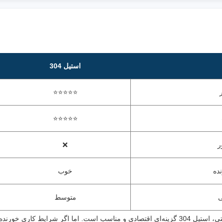
استیل 304
⭐⭐⭐⭐⭐
⭐⭐⭐⭐⭐
ر
❌
ده
خوب
ی
متوسط