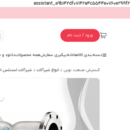
assistant_e9b142df07142a4c5544e0760e2919f2
ورود / ثبت نام
دسته‌بندی کالاها
خانه
پیگیری سفارش
همه محصولات
دانلود و
گسترش صنعت نوین
انواع شیرآلات
شیرآلات استنلس ا