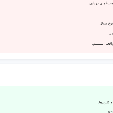
ن.
واقعی سیستم.
 کلریدها.