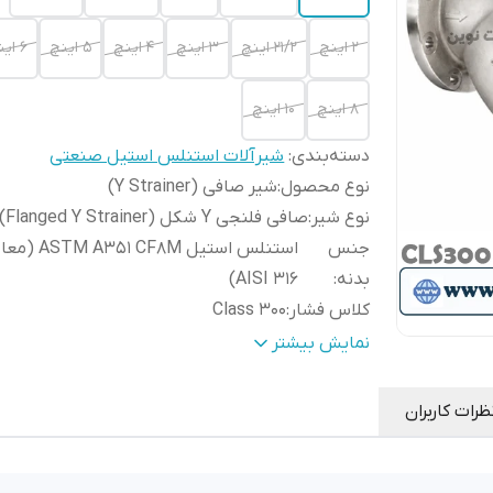
۲ اینچ
۲۱/۲ اینچ
۳ اینچ
۴ اینچ
۵ اینچ
۶ اینچ
۸ اینچ
۱۰ اینچ
دسته‌بندی
:
شیرآلات استنلس استیل صنعتی
نوع محصول
:
شیر صافی (Y Strainer)
نوع شیر
:
صافی فلنجی Y شکل (Flanged Y Strainer)
جنس
استنلس استیل  A351 CF8M
بدنه
:
AISI 316)
کلاس فشار
:
Class 300
نوع اتصال
:
فلنجی (Flanged RF)
نمایش بیشتر
نوع عملکرد
:
فیلتراسیون مکانیکی (بدون نیاز به اپراتور
نوع توری (Screen)
:
توری مشبک قابل تعویض
ظرات کاربران
جنس توری
:
استنلس استیل AISI 316
نوع آب بندی
:
گسکت PTFE یا گرافیتی (بسته به سازنده)