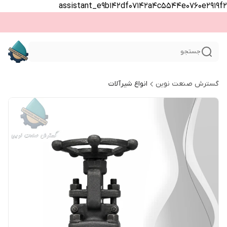
assistant_e9b142df07142a4c5544e0760e2919f2
جستجو
گسترش صنعت نوین
انواع شیرآلات