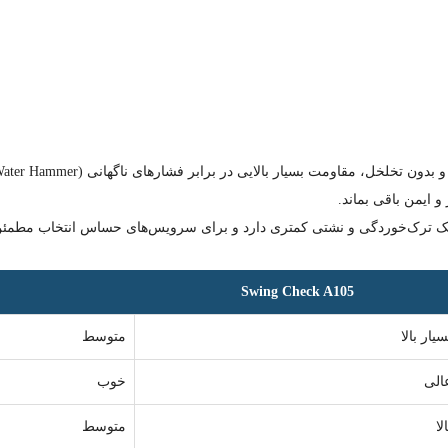
 ایمن باقی بماند.
Swing Check A105
سیار بالا
متوسط
الی
خوب
الا
متوسط