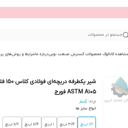
جستجو در محصولات
 مشاهده کاتالوگ محصولات گسترش صنعت نوین
درباره ما
شرایط و روش‌های پر
شیر یکطرفه دریچه
ASTM A105 فورج
برند:
کیتز
‌انواع سایز ها
۱/۲ اینچ
۳/۴ اینچ
۱ اینچ
۱۱/۴ اینچ
۱۱/۲ اینچ