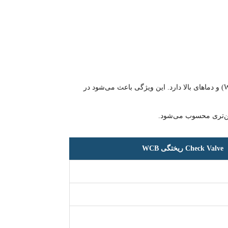
بدنه فولادی فورج ASTM A105 به دلیل ساختار متراکم و بدون تخلخل، مقاومت بسیار بالایی در برابر فشارهای ناگهانی (Water Hammer) و دماهای بالا دارد. این ویژگی باعث می‌شود در
Check Valve ریختگی WCB