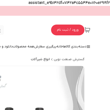
assistant_e9b142df07142a4c5544e0760e2919f2
ورود / ثبت نام
دسته‌بندی کالاها
خانه
پیگیری سفارش
همه محصولات
دانلود و
گسترش صنعت نوین
انواع شیرآلات