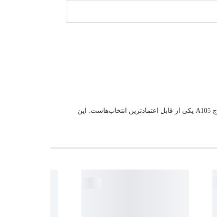
اگر هدف شما حفاظت از تجهیزات و جلوگیری از برگشت جریان در یک سیستم صنعتی جدی است، شیر یکطرفه دریچه‌ای فولادی فورج A105 یکی از قابل اعتمادترین انتخاب‌هاست. این