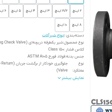
۲ اینچ
۲۱/۲ اینچ
۳ اینچ
۴ اینچ
۵ اینچ
۶ اینچ
۸ اینچ
۱۰ اینچ
دسته‌بندی
:
انواع شیرآلات
نوع محصول
:
شیر یکطرفه دریچه‌ای (Swing Check Valve)
کلاس فشار
:
Class 150
جنس بدنه
:
فولاد فورج ASTM A105
نوع
جلوگیری خودکار از برگشت جری
عملکرد
:
Valve)
نوع اتصال
:
فلنجی (Flanged RF)
نمایش بیشتر
اتصال فلنج
:
ASME B16.5
استاندارد طراحی
:
ASME B16.34
نوع دیسک
:
لولایی (Swing Type Disc
نوع آب بندی
:
Metal Seat / Soft Seat (بسته به مدل)