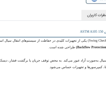
جهت جریان
:
یکطرفه (دارای فلش جهت نصب)
کاربرد
:
نفت، گاز، بخار، آب صنعتی، پتروشیمی
عملکرد
:
جلوگیری از برگشت جریان (Non-Return Function)
ظرات کاربران
AS
شیر یکطرفه دریچه‌ای فولادی فورج کلاس 150 (Swing Check Valve) یکی از تجهیزات کلیدی در حفاظت ا
طراحی شده است.
 سیال به‌صورت آزاد عبور می‌کند. به محض توقف جریان یا برگشت فشار، دی
ها، کمپرسورها و تجهیزات حساس می‌شود.