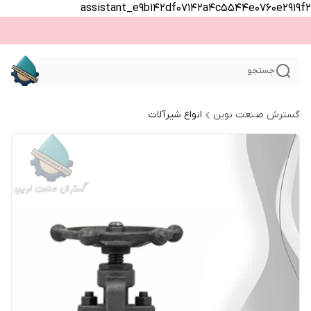
assistant_e9b142df07142a4c5544e0760e2919f2
جستجو
گسترش صنعت نوین
انواع شیرآلات