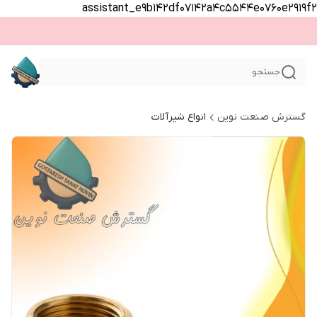
assistant_e9b142df07142a4c5544e0760e2919f2
جستجو
گسترش صنعت نوین
انواع شیرآلات