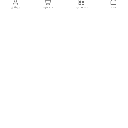
خانه
دسته‌بندی
سبد خرید
پروفایل
دسترسی سریع
درباره ما
پروژه ها
سیاست حریم خصوصی
تماس با ما
دانلود و مشاهده کاتالوگ
شکایات
محصولات گسترش صنعت
نوین
قوانین و مقررات
هفت روز هفته ، ۲۴ ساعت شبانه‌روز پاسخگوی شما هستیم-------